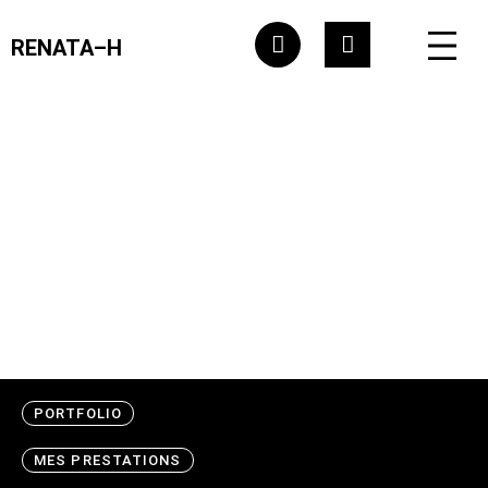
RENATA–H
Pour réinitialiser votre mot de passe, veuillez saisir
votre adresse de messagerie ou votre identifiant ci-
dessous.
PORTFOLIO
MES PRESTATIONS